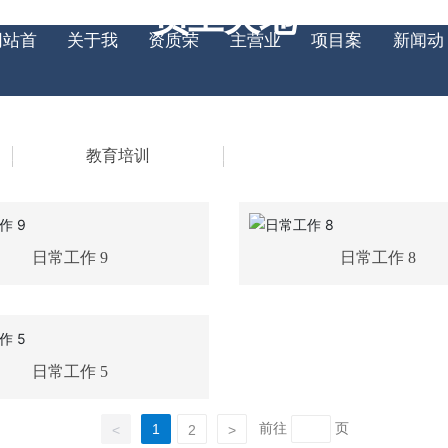
员工天地
网站首
关于我
资质荣
主营业
项目案
新闻动
页
们
誉
务
例
态
教育培训
日常工作 9
日常工作 8
日常工作 5
前往
页
1
<
2
>