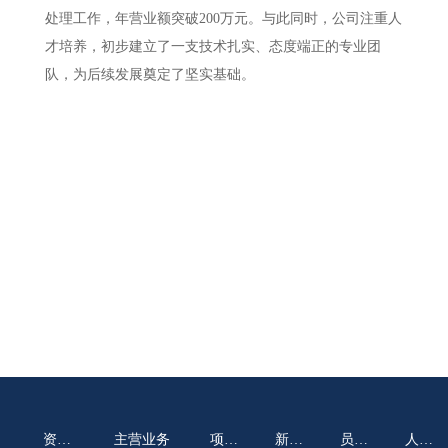
处理工作，年营业额突破200万元。与此同时，公司注重人
才培养，初步建立了一支技术扎实、态度端正的专业团
队，为后续发展奠定了坚实基础。
资质
主营业务
项目
新闻
员工
人才