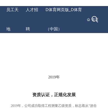
员工天
人才招
D体育网页版_D体育
首页
地
聘
（中国）
2019年
资质认证，正规化发展
2019年，公司成功取得工程测量乙级资质，标志着从“游击