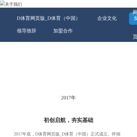
D体育网页版_D体育（中国）
企业文化
领导致辞
加盟合作
2017年
初创启航，夯实基础
2017年底，D体育网页版_D体育（中国）正式成立。怀揣