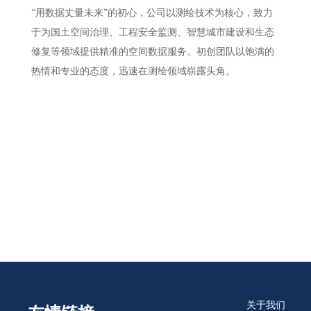
“用数据丈量未来”的初心，公司以测绘技术为核心，致力
于为国土空间治理、工程安全监测、智慧城市建设和生态
修复等领域提供精准的空间数据服务。初创团队以饱满的
热情和专业的态度，迅速在测绘领域崭露头角。
关于我们