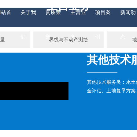
主营业务
网站首
关于我
资质荣
主营业
项目案
新闻动
页
们
誉
务
例
态
量
界线与不动产测绘
地
其他技术
其他技术服务类：水土
全评估、土地复垦方案