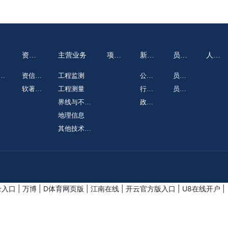
资质
主营业务
项目
新闻
员工
人才
荣誉
案例
动态
天地
招聘
体
资信及
工程监测
公司
员工
荣誉
软著及
工程测量
新闻
行业
心语
员工
专利
界线与不动
资讯
政策
风采
产测绘
地理信息
法规
其他技术服
务类
录入口
|
万博
|
D体育网页版
|
江南在线
|
开云官方版入口
|
U8在线开户
|