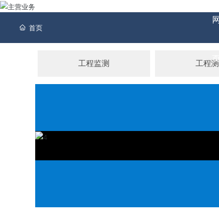
首页
工程监测
工程测