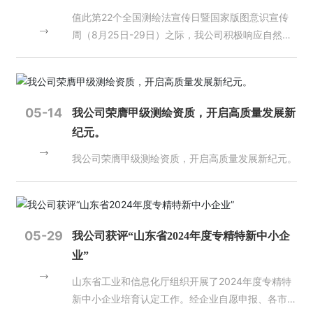
营
值此第22个全国测绘法宣传日暨国家版图意识宣传
业
周（8月25日-29日）之际，我公司积极响应自然资
务
源部门号召，全面部署主题宣传活动，以实际行动践
行“规范使用地图，一点都不能错”的国家版图意识核
项
心理念。
目
案
05-14
我公司荣膺甲级测绘资质，开启高质量发展新
例
纪元。
我公司荣膺甲级测绘资质，开启高质量发展新纪元。
新
闻
动
态
05-29
我公司获评“山东省2024年度专精特新中小企
员
业”
工
天
山东省工业和信息化厅组织开展了2024年度专精特
地
新中小企业培育认定工作。经企业自愿申报、各市中