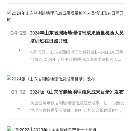
小企业主管部门推荐、合规性审查、专家评审等程
人
序，我公司获评“山东省2024年度专精特新中小企
才
业”，这是对我单位过去几年坚持科技创新，坚持研
招
发投入的积极肯定。 在未来的发展规划中，我单位
聘
将继续秉承科技创新的理念，加大科研投入，更好地
04-25
2024年山东省测绘地理信息成果质量检验人员
为社会各界提供优质的技术服务。
培训班在日照开班
D
体
4月15日，山东省测绘地理信息行业协会在山东日照
育
市举办2024年全省测绘地理信息成果质量检验人员
网
培训班。山东省自然资源厅国土测绘处一级主任科员
页
版_
任艇、山东省测绘地理信息行业协会秘书长杨艳萍出
D
席开班仪式，来自济南市（含中央驻济、省直单
体
位）、枣庄市自然资源主管部门（联络处）、测绘资
01-12
2024版《山东省测绘地理信息成果目录》发布
育
质单位、会员单位从事测绘地理信息成果质量检验工
（中
为全面展示我省测绘地理信息最新成果，进一步激发
作的管理人员、业务人员620余人参加了第一期培训
国）
地理信息数据要素效能，向社会和公众提供及时全
班。 开班式上，任艇代表省厅国土测绘处讲话时强
面、精准可靠的地理信息服务，山东省自然资源厅组
调，一是质检工作责任重大、使命光荣。质量是测绘
织编制了2024版《山东省测绘地理信息成果目
地理信息行业的生命线，质检人员是保障质量的重要