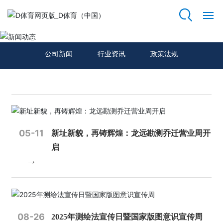
新闻动态
网
站
公司新闻
行业资讯
政策法规
首
页
关
于
我
05-11
新址新貌，再铸辉煌：龙远勘测乔迁营业周开
们
启
资
质
荣
誉
08-26
2025年测绘法宣传日暨国家版图意识宣传周
主