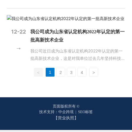
系统特色服务、为下一代北斗卫星的设计奠定基础具
的路要走，任重道远。走好质检之路，需要抓思想、
有重要意义。11月，北斗系统正式加入国际民航组织
抓落实、抓培训。思想是行动的先导，只有思想重视
（ICAO）标准，成为全球民航通用的卫星导航系
了，行动上才会有落实。大家要认真学习关于质量管
统。 2023年，我国成功发射多颗遥感卫星，其中S
理的相关要求，争当法律的维护者、质量的坚守者、
AR（合成孔径雷达）遥感卫星数量大幅增长，丰富
12-22
数据的保护者。要从生产组织上找问题，在生产过程
我公司成为山东省认定机构2022年认定的第一
了我国卫星遥感数据产品。3月，航天宏图信息技术
中抓质量，切实增强工作的责任感。同时，还要抓好
批高新技术企业
股份有限公司“女娲星座”首发4颗SAR卫星成功发
培训。一方面抓好质检人员的培训，及时掌握最新行
我公司近日成为山东省认定机构2022年认定的第一
射。5月，武汉大学、山东锋士等单位牵头研发的全
业动态；另一方面要抓好生产人员培训。质量不是检
批高新技术企业，这是对我单位过去几年坚持科技创
球首颗Ka频段高分辨率SAR卫星“珞珈二号01星”成功
查出来的，而是生产出来的，必须牢固树立质量意
新，坚持研发投入的积极肯定。 在未来的发展规划
发射。6月，长沙天仪空间科技研究院有限公司研制
识，时刻紧绷质量这根弦。 此次培训，省厅国土测
1
<
2
3
4
>
中，我单位将继续秉承科技创新的理念，加大科研投
的“绵阳星座”“涪城一号”SAR卫星成功发射。7月，北
绘处、省测绘地理信息行业协会给予高度重视，邀请
入，更好地为社会各界提供优质的技术服务。
京四象爱数科技有限公司抓总研制的“矿大南湖号”SA
业内专家授课，全面讲解质检、新技术规范标准、技
R卫星成功发射。8月，国家民用空间基础设施中的
术要求等，培训内容丰富，针对性、实用性强，旨在
科研卫星、世界首颗地球同步轨道SAR卫星陆地探测
进一步加强测绘地理信息成果质量监督检查，强化全
四号01卫星（应急减灾高轨SAR卫星）成功发射。
员业务质量意识，树立从业责任意识，扛起质检工作
页面版权所有 ©
03 清理拖欠测绘地理信息企业账款工作持续开展
技术支持：中企跨境
|
SEO标签
重任，守好测绘成果质量的生命线。要进一步明确目
【营业执照】
2023年，自然资源部发布《关于持续开展清理拖欠
标责任，把“两级检查一级验收”制度落实到位，打造
测绘地理信息企业账款工作的通知》，继续常态化做
精品工程，靠质量求生存、谋发展。希望质检工作者