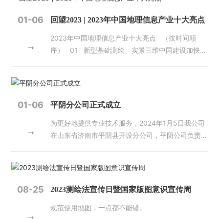
录》。目录涵盖测绘基准成果、基础测绘成果、专项
力量。在2023年全国测绘地理信息工作会议上，王
测绘成果、地理信息公共服务和地图产品五大方面，
广华部长向全体测绘工作者提出了“四个为”工作要
01-06
回望2023 | 2023年中国地理信息产业十大亮点
包含了卫星导航定位基准服务、大地控制网、水准控
求。2024年全国自然资源工作会议又明确提出，要
2023年中国地理信息产业十大亮点 （按时间顺
制网、似大地水准面、数字线划图、数字正射影像
推进测绘地理信息工作转型升级，服务支撑数字中国
序） 01 新型基础测绘、实景三维中国建设加快推
图、数字高程模型、地理国情普查与监测、地表形变
建设和数字经济发展。加快完善时空信息新型基础设
进 2023年3月，自然资源部印发《实景三维中国建
监测、实景三维山东、水下地形测绘及标准地图等地
施，深度挖掘测绘地理信息数据价值，补齐基础数据
设总体实施方案（2022-2025）》，对实景三维中
理信息数据成果，现向社会进行发布。 登录山东省
管理制度政策供给短板，加强地理信息安全监管。这
国建设的建设任务、技术路线与方法、主要成果与汇
自然资源厅官网（http://dnr.shandong.gov.c
些都是新时代、新征程对测绘地理信息事业高质量发
集、组织实施等进行说明。11月，中国地理信息产业
n/），在“省级网上政务大厅”栏目下点击“山东省测绘
展提出的新目标、新要求，实现这些目标永远绕不开
01-06
平阴分公司正式成立
协会成功完成首次实景三维相关软件测评并发布测评
地理信息综合监管服务平台”即可查询。（地理信息
质量这条生命线。 二是质检工作依然存在问题，亟
为更好地提供专业技术服务，2024年1月5日我公司
结果。2023年，实景三维中国建设加快推进，新型
管理处 国土测绘院 地图院）
待解决。近年来，各单位质量意识明显提高，各级质
在山东省济南市平阴县开设分公司，平阴公司负责人
基础测绘试点建设驶入快车道。我国已初步确立以现
量监管力度显著加强。但是，产品、成果和服务质量
由王树森同志担任。
代测绘基准、实景三维中国、时空大数据平台为主要
与经济社会发展和自然资源管理工作的要求还存在一
内容的新型基础测绘业务格局。 02 我国北斗系
定差距。主要表现在：思想上不重视、制度上不落
统、遥感卫星等空间基础设施快速发展 2023年5
实、能力上有欠缺。特别是近几年测绘技术手段越来
月、12月，第56颗、57和58颗北斗导航卫星成功发
越先进，成果形式越来越丰富，比如机载激光雷达点
08-25
2023测绘法宣传日暨国家版图意识宣传周
射。3颗卫星将进一步提升北斗系统可靠性和服务性
云数据、三维地理信息模型等新成果质检标准，都对
规范使用地图，一点都不能错。
能，对支撑北斗系统稳定运行和规模应用、推广北斗
质检员提出了更高的要求。 三是质量管理还有很长